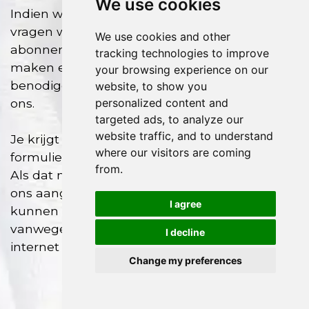
We use cookies
Indien we je aanmelding accepteren dan
vragen we je om betaling van de
We use cookies and other
abonnementskosten, gaan we je profiel
tracking technologies to improve
maken en online plaatsen, en ontvang je alle
your browsing experience on our
benodigde ondersteuning en adviezen van
website, to show you
personalized content and
ons.
targeted ads, to analyze our
website traffic, and to understand
Je krijgt direct na verzending van het
where our visitors are coming
formulier een ontvangstbevestiging in beeld.
from.
Als dat niet zo is, dan is het formulier niet bij
ons aangekomen. De oorzaak daarvan zou
I agree
kunnen zijn dat het verzenden (wellicht
vanwege grootte van de foto's, of trage
I decline
internet verbinding) te lang geduurd heeft.
Change my preferences