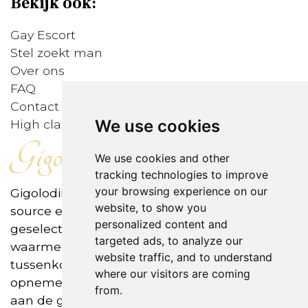
Bekijk ook:
Gay Escort
Stel zoekt man
Over ons
FAQ
Contact
We use cookies
High class gigolo's
Gigolodirect
We use cookies and other
tracking technologies to improve
your browsing experience on our
Gigolodirect is het eerste internationale open-
website, to show you
source escortbureau, met zorgvuldig
personalized content and
geselecteerde en gescreende gigolo's
targeted ads, to analyze our
waarmee klanten 24-7 en zonder
website traffic, and to understand
tussenkomst van het bureau contact kunnen
where our visitors are coming
opnemen. Betalingen worden rechtstreeks
from.
aan de gigolo gedaan.