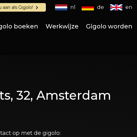
nl
de
en
u aan als Gigolo!
golo boeken
Werkwijze
Gigolo worden
ts,
32
, Amsterdam
act op met de gigolo: