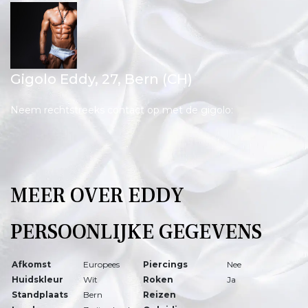
Gigolo Eddy,
27
, Bern (CH)
Neem rechtstreeks contact op met de gigolo:
MEER OVER EDDY
PERSOONLIJKE GEGEVENS
Afkomst
Europees
Piercings
Nee
Huidskleur
Wit
Roken
Ja
Standplaats
Bern
Reizen