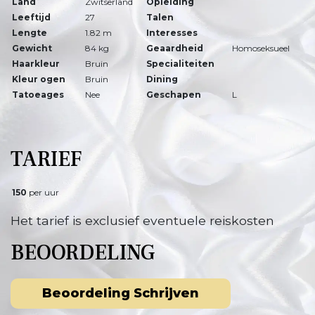
Land
Zwitserland
Opleiding
Leeftijd
27
Talen
Lengte
1.82 m
Interesses
Gewicht
84 kg
Geaardheid
Homoseksueel
Haarkleur
Bruin
Specialiteiten
Kleur ogen
Bruin
Dining
Tatoeages
Nee
Geschapen
L
TARIEF
150
per uur
Het tarief is exclusief eventuele reiskosten
BEOORDELING
Beoordeling Schrijven