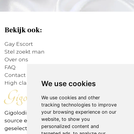
Bekijk ook:
Gay Escort
Stel zoekt man
Over ons
FAQ
Contact
We use cookies
High class gigolo's
Gigolodirect
We use cookies and other
tracking technologies to improve
your browsing experience on our
Gigolodirect is het eerste internationale open-
website, to show you
source escortbureau, met zorgvuldig
personalized content and
geselecteerde en gescreende gigolo's
targeted ads, to analyze our